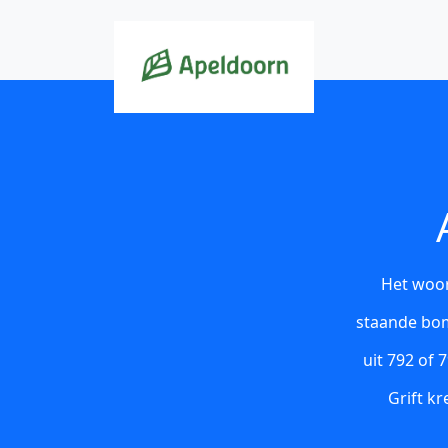
Het woor
staande bom
uit 792 of 
Grift k