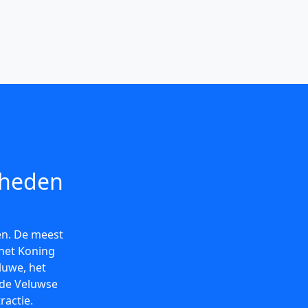
gheden
en. De meest
 het Koning
luwe, het
 de Veluwse
ractie.