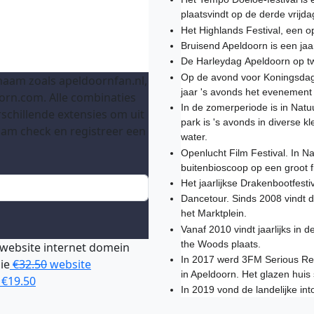
plaatsvindt op de derde vrijd
Het Highlands Festival, een op
Bruisend Apeldoorn is een jaarl
De Harleydag Apeldoorn op t
Op de avond voor Koningsdag 
aam zoals apeldoornfan.nl,
jaar 's avonds het evenement
rn.com. Alle combinaties
In de zomerperiode is in Natuu
rschillende extensies om uit
park is 's avonds in diverse 
aam check en registreer een
water.
Openlucht Film Festival. In N
buitenbioscoop op een groot f
Het jaarlijkse Drakenbootfest
Dancetour. Sinds 2008 vindt d
het Marktplein.
Vanaf 2010 vindt jaarlijks in 
the Woods plaats.
website
internet domein
In 2017 werd 3FM Serious Re
ie
€32.50
website
in Apeldoorn. Het glazen huis 
€19.50
In 2019 vond de landelijke int