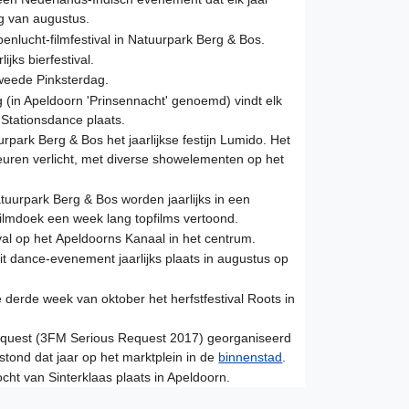
ag van augustus.
enlucht-filmfestival in Natuurpark Berg & Bos.
ijks bierfestival.
weede Pinksterdag.
(in Apeldoorn 'Prinsennacht' genoemd) vindt elk
 Stationsdance plaats.
rpark Berg & Bos het jaarlijkse festijn Lumido. Het
kleuren verlicht, met diverse showelementen op het
atuurpark Berg & Bos worden jaarlijks in een
ilmdoek een week lang topfilms vertoond.
ival op het Apeldoorns Kanaal in het centrum.
it dance-evenement jaarlijks plaats in augustus op
de derde week van oktober het herfstfestival Roots in
quest (3FM Serious Request 2017) georganiseerd
stond dat jaar op het marktplein in de
binnenstad
.
ocht van Sinterklaas plaats in Apeldoorn.