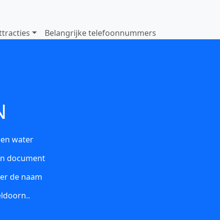
ttracties
Belangrijke telefoonnummers
N
een water
een document
ater de naam
eldoorn.
.