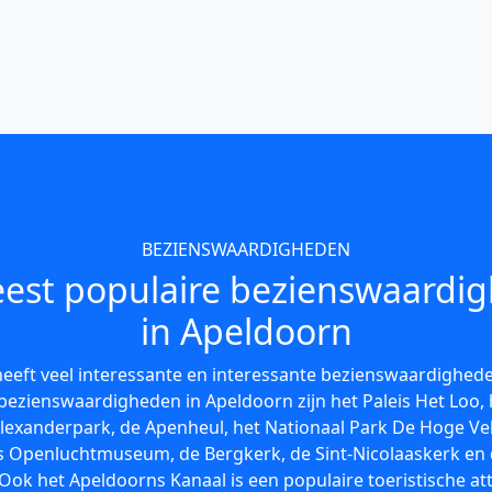
BEZIENSWAARDIGHEDEN
est populaire bezienswaardi
in Apeldoorn
eeft veel interessante en interessante bezienswaardighed
bezienswaardigheden in Apeldoorn zijn het Paleis Het Loo,
lexanderpark, de Apenheul, het Nationaal Park De Hoge Ve
 Openluchtmuseum, de Bergkerk, de Sint-Nicolaaskerk en
Ook het Apeldoorns Kanaal is een populaire toeristische att