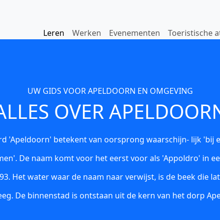
Leren
Werken
Evenementen
Toeristische a
UW GIDS VOOR APELDOORN EN OMGEVING
ALLES OVER APELDOOR
d 'Apeldoorn' betekent van oorsprong waarschijn- lijk 'bij 
en'. De naam komt voor het eerst voor als 'Appoldro' in 
793. Het water waar de naam naar verwijst, is de beek die l
reeg. De binnenstad is ontstaan uit de kern van het dorp Ap