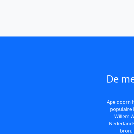
De me
Apeldoorn h
populaire 
Willem-A
Nederlands
bron. 