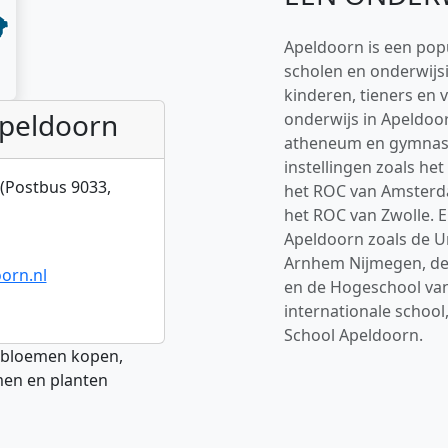
Apeldoorn is een popul
scholen en onderwijs
kinderen, tieners en 
peldoorn
onderwijs in Apeldoo
atheneum en gymnasiu
instellingen zoals he
(Postbus 9033,
het ROC van Amsterd
het ROC van Zwolle. E
Apeldoorn zoals de Un
Arnhem Nijmegen, de
orn.nl
en de Hogeschool van
internationale school
School Apeldoorn.
bloemen kopen,
men en planten