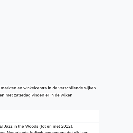
e) markten en winkelcentra
in de verschillende wijken
n met zaterdag vinden er in de wijken
val Jazz in the Woods (tot en met 2012).
 een Nederlands-Indisch evenement dat elk jaar