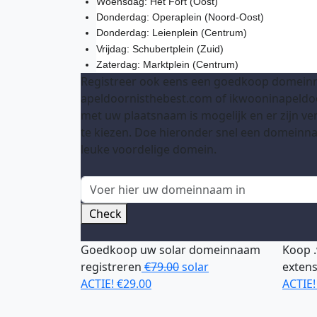
Woensdag: Het Fort (Oost)
Donderdag: Operaplein (Noord-Oost)
Donderdag: Leienplein (Centrum)
Vrijdag: Schubertplein (Zuid)
Zaterdag: Marktplein (Centrum)
Registreer ook eens een goedkoop domeinn
apeldoornisthebest.com of ikwooninapeldoo
met uw plaatsnaam is mogelijk en er zijn ve
te kiezen. Doe hieronder snel een domeinn
leuke voordelige domein.
Check
Goedkoop uw
solar
domeinnaam
Koop .
registreren
€79.00
solar
extens
ACTIE!
€29.00
ACTIE!